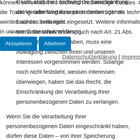
Recht, statt der Löschung die Einschränkung
können, verwenden wir technisch notwendige Cookies. 
der Verarbeitung Ihrer personenbezogenen
die Tracking- oder Werbezwecken dienen oder die techni
werden auf der Seite nicht eingesetzt. Weitere Informat
Daten zu verlangen.
in unserer Datenschutzerklärung.
Wenn Sie einen Widerspruch nach Art. 21 Abs.
1 DSGVO eingelegt haben, muss eine
Akzeptieren
Ablehnen
Abwägung zwischen Ihren und unseren
Datenschutzerklärung
|
Impre
Interessen vorgenommen werden. Solange
noch nicht feststeht, wessen Interessen
überwiegen, haben Sie das Recht, die
Einschränkung der Verarbeitung Ihrer
personenbezogenen Daten zu verlangen.
Wenn Sie die Verarbeitung Ihrer
personenbezogenen Daten eingeschränkt haben,
dürfen diese Daten – von ihrer Speicherung