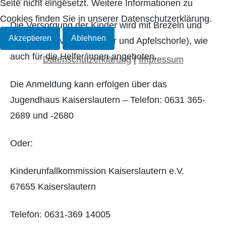
Seite nicht eingesetzt. Weitere Informationen zu
Cookies finden Sie in unserer Datenschutzerklärung.
Die Versorgung der Kinder wird mit Brezeln und
Akzeptieren
Ablehnen
Getränken (Mineralwasser und Apfelschorle), wie
auch für die Helfer/innen angeboten.
Datenschutzerklärung
|
Impressum
Die Anmeldung kann erfolgen über das
Jugendhaus Kaiserslautern – Telefon: 0631 365-
2689 und -2680
Oder:
Kinderunfallkommission Kaiserslautern e.V.
67655 Kaiserslautern
Telefon: 0631-369 14005