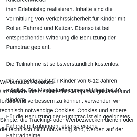
inen Erlebnistag realisieren. Inhalte sind die
Vermittlung von Verkehrssicherheit für Kinder mit
Roller, Fahrrad und Kettcar. Ebenso ist bei
entsprechender Witterung die Benutzung der
Pumptrac geplant.
Die Teilnahme ist selbstverständlich kostenlos.
Die Anmeldung ist für Kinder von 6-12 Jahren
Wir benutzen Cookies
möglich. Die Mindestteilnehmerzahl liegt bei 10
Um unsere Internetseite für Sie optimal gestalten und
Kindern.
fortlaufend verbessern zu können, verwenden wir
technisch notwendige Cookies. Cookies und andere
Für die Benutzung der Pumptrac ist ein geeignetes
Skripte, die Tracking- oder Werbezwecken dienen oder
Fahrrad mitzubringen, ebenso eigene
die technisch nicht notwendig sind, werden auf der
Fahrradhelme.