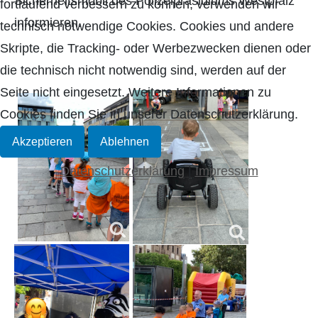
Sicherheitsmobil des Polizeipräsidiums Westpfalz
fortlaufend verbessern zu können, verwenden wir
informieren.
technisch notwendige Cookies. Cookies und andere
Skripte, die Tracking- oder Werbezwecken dienen oder
die technisch nicht notwendig sind, werden auf der
Seite nicht eingesetzt. Weitere Informationen zu
Cookies finden Sie in unserer Datenschutzerklärung.
Akzeptieren
Ablehnen
Datenschutzerklärung
|
Impressum